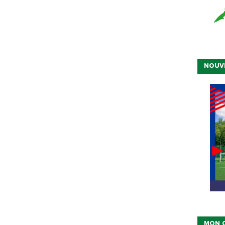
NOUV
MON 