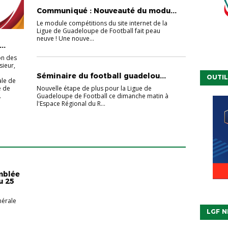
Communiqué : Nouveauté du modu...
Le module compétitions du site internet de la
Ligue de Guadeloupe de Football fait peau
neuve ! Une nouve...
..
on des
ieur,
Séminaire du football guadelou...
OUTIL
ale de
Nouvelle étape de plus pour la Ligue de
e de
Guadeloupe de Football ce dimanche matin à
.
l'Espace Régional du R...
mblée
u 25
érale
LGF 