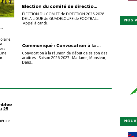
Election du comité de directio...
ÉLECTION DU COMITE de DIRECTION 2026-2028
DE LA LIGUE de GUADELOUPE de FOOTBALL
NOS P
Appel à candi...
..
olaire,
la
Communiqué : Convocation à la ...
ers
Convocation à la réunion de début de saison des
 Une
arbitres - Saison 2026-2027 Madame, Monsieur,
ur
Dans...
mblée
u 25
érale
NOUV