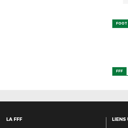
FOOT
FFF
LA FFF
LIENS