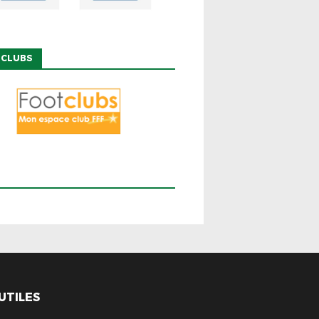
 CLUBS
 UTILES